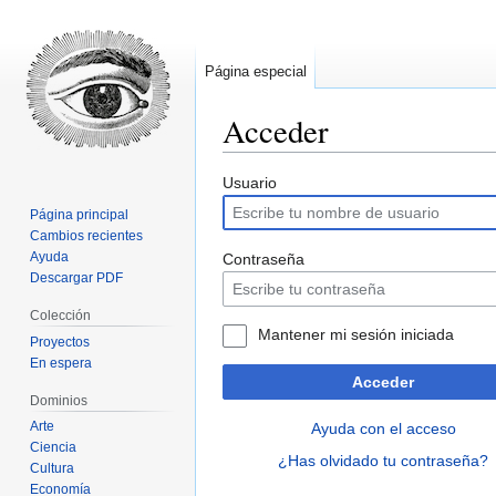
Página especial
Acceder
Ir
Ir
Usuario
a
a
Página principal
la
la
Cambios recientes
navegación
búsqueda
Ayuda
Contraseña
Descargar PDF
Colección
Mantener mi sesión iniciada
Proyectos
En espera
Acceder
Dominios
Arte
Ayuda con el acceso
Ciencia
¿Has olvidado tu contraseña?
Cultura
Economía