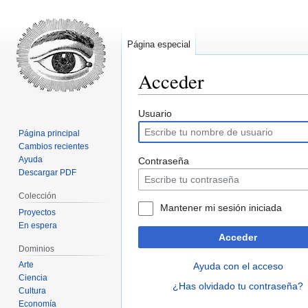
Página especial
Acceder
Ir
Ir
Usuario
a
a
Página principal
la
la
Cambios recientes
navegación
búsqueda
Ayuda
Contraseña
Descargar PDF
Colección
Mantener mi sesión iniciada
Proyectos
En espera
Acceder
Dominios
Arte
Ayuda con el acceso
Ciencia
¿Has olvidado tu contraseña?
Cultura
Economía