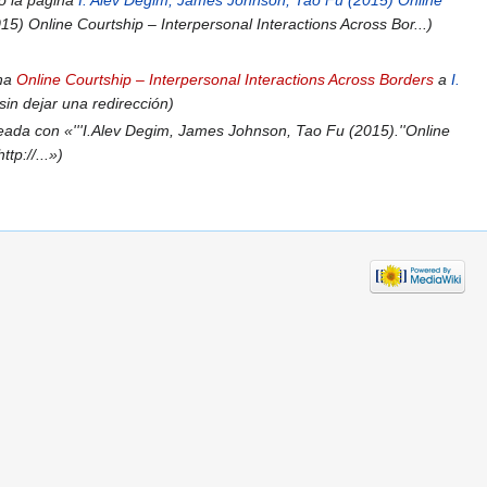
dó la página
I. Alev Degim, James Johnson, Tao Fu (2015) Online
5) Online Courtship – Interpersonal Interactions Across Bor...
ina
Online Courtship – Interpersonal Interactions Across Borders
a
I.
sin dejar una redirección
eada con «'''I.Alev Degim, James Johnson, Tao Fu (2015).''Online
tp://...»