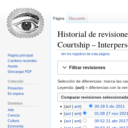
Página
Discusión
Historial de revision
Courtship – Interpers
Ver los registros de esta página
Página principal
Cambios recientes
Ir
Ir
Ayuda
Filtrar revisiones
a
a
Descargar PDF
la
la
Selección de diferencias: marca las cas
Colección
navegación
búsqueda
Leyenda:
(act)
= diferencias con la ver
Proyectos
En espera
Dominios
act
ant
00:28 5 dic 2021
‎
Arte
act
ant
01:08 27 nov 202
Ciencia
act
ant
00:52 21 abr 201
Cultura
Economía