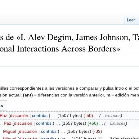
Leer
es de «I. Alev Degim, James Johnson, T
onal Interactions Across Borders»
illas correspondientes a las versiones a comparar y pulsa Intro o el bo
sión actual,
(ant)
= diferencias con la versión anterior,
m
= edición men
Paz
discusión
contribs.
‎
1507 bytes
-50
‎
→‎Enlaces
1
‎
Paz
discusión
contribs.
‎
1557 bytes
+50
‎
→‎Enlaces
7
‎
Miguel
discusión
contribs.
‎
1507 bytes
-39