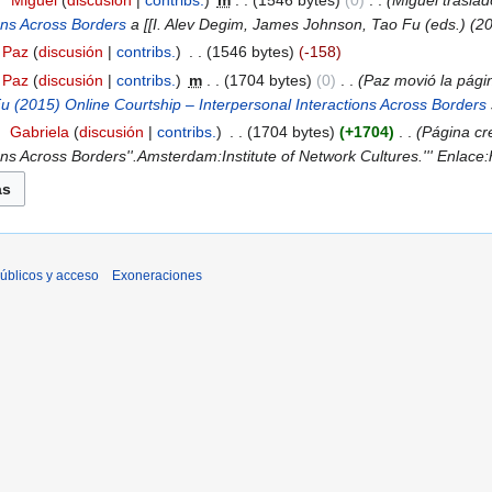
7
‎
Miguel
discusión
contribs.
‎
m
1546 bytes
0
‎
Miguel trasla
ions Across Borders
a [[I. Alev Degim, James Johnson, Tao Fu (eds.) (201
Paz
discusión
contribs.
‎
1546 bytes
-158
Paz
discusión
contribs.
‎
m
1704 bytes
0
‎
Paz movió la pág
 (2015) Online Courtship – Interpersonal Interactions Across Borders
‎
Gabriela
discusión
contribs.
‎
1704 bytes
+1704
‎
Página cr
ns Across Borders''.Amsterdam:Institute of Network Cultures.''' Enlace:ht
úblicos y acceso
Exoneraciones