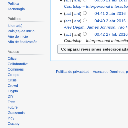
act
ant
00:50 21 abr 201
Política
Courtship – Interpersonal Interact
Tecnología
act
ant
04:41 2 abr 2016
‎
Públicos
act
ant
04:40 2 abr 2016
‎
Idioma(s)
Alev Degim, James Johnson, Tao Fu
País(es) de inicio
act
ant
00:42 27 feb 2016
Año de inicio
Courtship – Interpersonal Interactio
Año de finalización
Acceso
Citizen
Collaborative
Commons
Política de privacidad
Acerca de Dominios, p
Co-ops
Crisis
Crowd
Crypto
DIY
Free
Future
Grassroots
Indy
Occupy