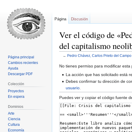
Página
Discusión
Ver el código de «Pe
del capitalismo neoli
←
Pedro Chávez, Carlos Prieto del Campo y
Página principal
Cambios recientes
Ir
Ir
No tienes permiso para modificar esta 
Ayuda
a
a
Descargar PDF
La acción que has solicitado está r
la
la
Debes confirmar tu dirección de cor
Colección
navegación
búsqueda
usuario
.
Proyectos
En espera
Puedes ver y copiar el código fuente d
Dominios
Arte
Ciencia
Cultura
Economía