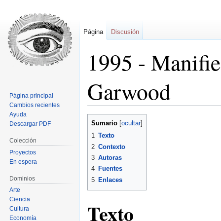
Página
Discusión
1995 - Manifie
Garwood
Página principal
Cambios recientes
Ayuda
Ir
Ir
Sumario
Descargar PDF
a
a
1
Texto
la
la
Colección
2
Contexto
navegación
búsqueda
Proyectos
3
Autoras
En espera
4
Fuentes
Dominios
5
Enlaces
Arte
Ciencia
Texto
Cultura
Economía