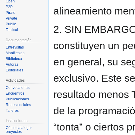
Open
P2P
alineamiento ment
Pirate
Private
Public
2. SIN EMBARGO, 
Tactical
Documentación
constituyen un pe
Entrevistas
Manifiestos
en general, su s
Biblioteca
Autoras
Editoriales
exclusivo. Este 
Actividades
Convocatorias
resultado menos 
Encuentros
Publicaciones
Redes sociales
de la programació
Talleres
Instrucciones
“tonta” o ciertos
Cómo catalogar
proyectos