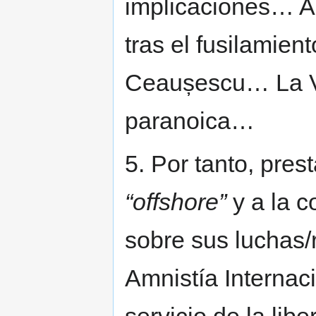
implicaciones… A
tras el fusilamien
Ceaușescu… La Vi
paranoica…
5. Por tanto, pres
“offshore”
y a la c
sobre sus luchas/
Amnistía Internaci