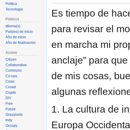
Política
Tecnología
Es tiempo de hac
Públicos
para revisar el m
Idioma(s)
País(es) de inicio
Año de inicio
en marcha mi pro
Año de finalización
Acceso
anclaje” para que
Citizen
Collaborative
Commons
de mis cosas, bue
Co-ops
Crisis
Crowd
algunas reflexione
Crypto
DIY
Free
1. La cultura de i
Future
Grassroots
Indy
Europa Occidenta
Occupy