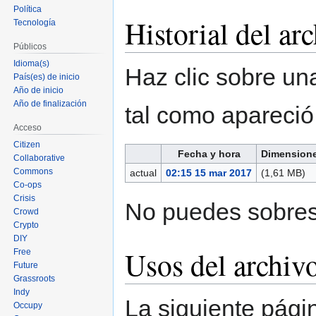
Política
Historial del ar
Tecnología
Públicos
Idioma(s)
Haz clic sobre una
País(es) de inicio
Año de inicio
Año de finalización
tal como apareci
Acceso
Citizen
Fecha y hora
Dimension
Collaborative
Commons
actual
02:15 15 mar 2017
(1,61 MB)
Co-ops
Crisis
No puedes sobresc
Crowd
Crypto
DIY
Usos del archiv
Free
Future
Grassroots
Indy
La siguiente pági
Occupy