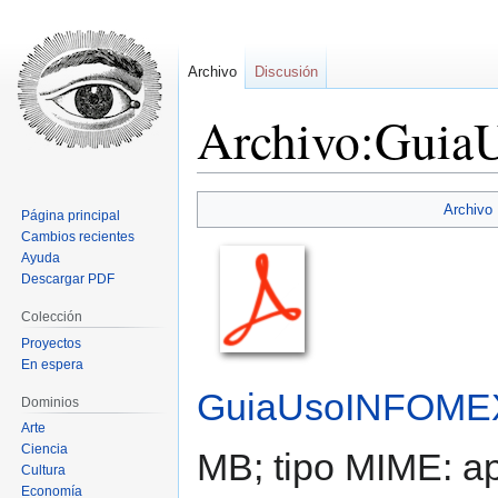
Archivo
Discusión
Archivo:Gui
Ir
Ir
Archivo
Página principal
a
a
Cambios recientes
la
la
Ayuda
navegación
búsqueda
Descargar PDF
Colección
Proyectos
En espera
GuiaUsoINFOMEX
Dominios
Arte
Ciencia
MB; tipo MIME:
ap
Cultura
Economía