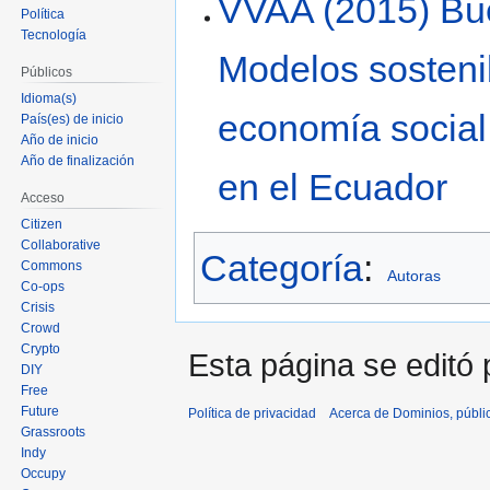
VVAA (2015) Bu
Política
Tecnología
Modelos sostenib
Públicos
Idioma(s)
economía social
País(es) de inicio
Año de inicio
Año de finalización
en el Ecuador
Acceso
Citizen
Collaborative
Categoría
:
Commons
Autoras
Co-ops
Crisis
Crowd
Crypto
Esta página se editó 
DIY
Free
Future
Política de privacidad
Acerca de Dominios, públi
Grassroots
Indy
Occupy