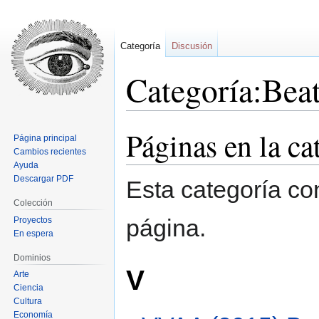
Categoría
Discusión
Categoría:Beat
Páginas en la ca
Ir
Ir
Página principal
a
a
Cambios recientes
la
la
Ayuda
Descargar PDF
navegación
búsqueda
Esta categoría co
Colección
página.
Proyectos
En espera
Dominios
V
Arte
Ciencia
Cultura
Economía