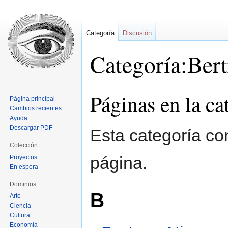
Categoría
Discusión
Categoría:Ber
Páginas en la c
Ir
Ir
Página principal
a
a
Cambios recientes
la
la
Ayuda
Descargar PDF
navegación
búsqueda
Esta categoría co
Colección
página.
Proyectos
En espera
Dominios
B
Arte
Ciencia
Cultura
Economía