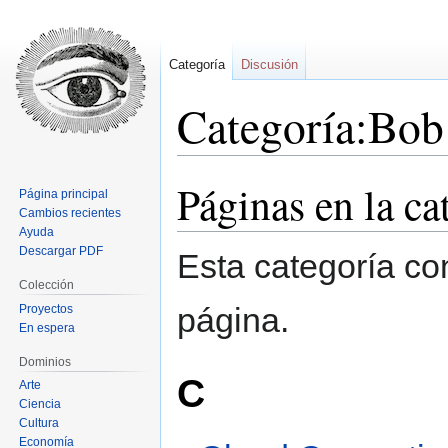
Categoría
Discusión
Categoría:Bob
Páginas en la c
Ir
Ir
Página principal
a
a
Cambios recientes
la
la
Ayuda
Descargar PDF
navegación
búsqueda
Esta categoría co
Colección
página.
Proyectos
En espera
Dominios
C
Arte
Ciencia
Cultura
Economía