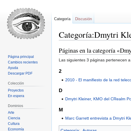
Categoría
Discusión
Categoría:Dmytri Kl
Páginas en la categoría «Dmy
Ir
Ir
a
a
Página principal
Las siguientes 3 páginas pertenecen a 
la
la
Cambios recientes
Ayuda
navegación
búsqueda
2
Descargar PDF
2010 - El manifiesto de la red telec
Colección
D
Proyectos
En espera
Dmytri Kleiner, KMO del C­Realm P
Dominios
M
Arte
Marc Garrett entrevista a Dmytri Kl
Ciencia
Cultura
Economía
Categoría
:
Autoras