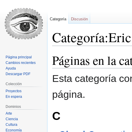
Categoría
Discusión
Categoría:Eri
Páginas en la c
Ir
Ir
Página principal
a
a
Cambios recientes
la
la
Ayuda
Descargar PDF
navegación
búsqueda
Esta categoría co
Colección
página.
Proyectos
En espera
Dominios
C
Arte
Ciencia
Cultura
Economía