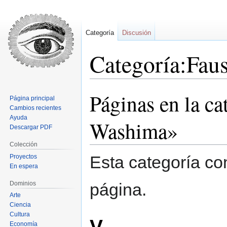
Categoría
Discusión
Categoría:Fau
Páginas en la ca
Ir
Ir
Página principal
a
a
Cambios recientes
la
la
Ayuda
Washima»
Descargar PDF
navegación
búsqueda
Colección
Esta categoría co
Proyectos
En espera
Dominios
página.
Arte
Ciencia
Cultura
V
Economía