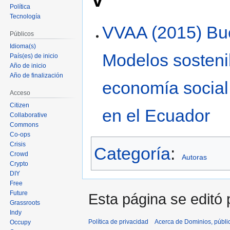
Política
Tecnología
VVAA (2015) Bu
Públicos
Idioma(s)
Modelos sostenib
País(es) de inicio
Año de inicio
Año de finalización
economía social
Acceso
Citizen
en el Ecuador
Collaborative
Commons
Co-ops
Crisis
Categoría
:
Crowd
Autoras
Crypto
DIY
Free
Future
Esta página se editó 
Grassroots
Indy
Política de privacidad
Acerca de Dominios, públi
Occupy