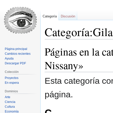
Categoría
Discusión
Categoría:Gil
Páginas en la ca
Ir
Ir
Página principal
a
a
Cambios recientes
la
la
Ayuda
Nissany»
Descargar PDF
navegación
búsqueda
Colección
Esta categoría co
Proyectos
En espera
Dominios
página.
Arte
Ciencia
Cultura
C
Economía