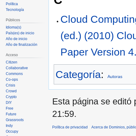
Política
Tecnología
Cloud Computin
Públicos
Idioma(s)
(ed.) (2010) Cl
País(es) de inicio
Año de inicio
Año de finalización
Paper Version 4
Acceso
Citizen
Collaborative
Categoría
:
Commons
Autoras
Co-ops
Crisis
Crowd
Crypto
Esta página se editó 
DIY
Free
21:59.
Future
Grassroots
Indy
Política de privacidad
Acerca de Dominios, públi
Occupy