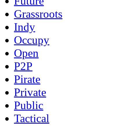
Future
Grassroots
Indy
Occupy
Open
P2P
Pirate
Private
Public
Tactical