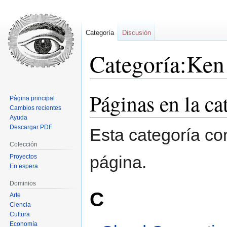
Categoría
Discusión
Categoría:Ke
Páginas en la c
Ir
Ir
Página principal
a
a
Cambios recientes
la
la
Ayuda
Descargar PDF
navegación
búsqueda
Esta categoría co
Colección
página.
Proyectos
En espera
Dominios
C
Arte
Ciencia
Cultura
Economía