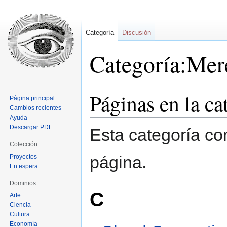
Categoría
Discusión
Categoría:Mer
Páginas en la c
Ir
Ir
Página principal
a
a
Cambios recientes
la
la
Ayuda
Descargar PDF
navegación
búsqueda
Esta categoría co
Colección
página.
Proyectos
En espera
Dominios
C
Arte
Ciencia
Cultura
Economía