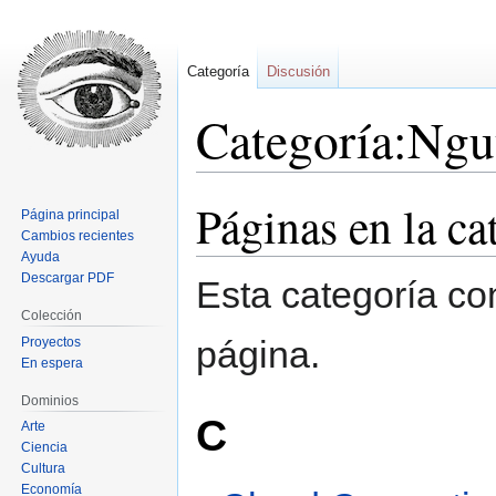
Categoría
Discusión
Categoría:Ng
Páginas en la 
Ir
Ir
Página principal
a
a
Cambios recientes
la
la
Ayuda
Descargar PDF
navegación
búsqueda
Esta categoría co
Colección
página.
Proyectos
En espera
Dominios
C
Arte
Ciencia
Cultura
Economía