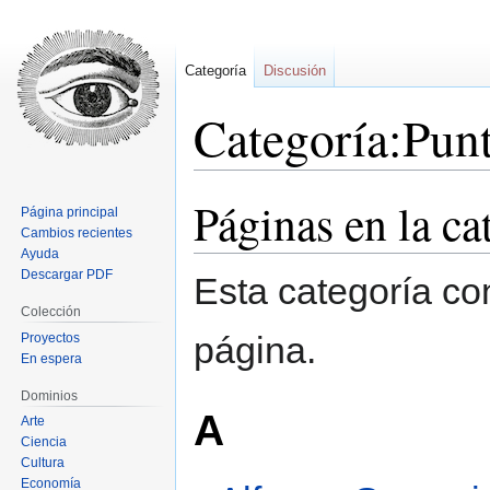
Categoría
Discusión
Categoría:Pun
Páginas en la c
Ir
Ir
Página principal
a
a
Cambios recientes
la
la
Ayuda
Descargar PDF
navegación
búsqueda
Esta categoría co
Colección
página.
Proyectos
En espera
Dominios
A
Arte
Ciencia
Cultura
Economía