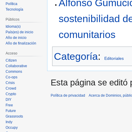
Alfonso Gumucio 
Política
Tecnología
sostenibilidad 
Públicos
Idioma(s)
comunitarios
País(es) de inicio
Año de inicio
Año de finalización
Categoría
:
Acceso
Editoriales
Citizen
Collaborative
Commons
Co-ops
Esta página se editó p
Crisis
Crowd
Crypto
Política de privacidad
Acerca de Dominios, públi
DIY
Free
Future
Grassroots
Indy
Occupy