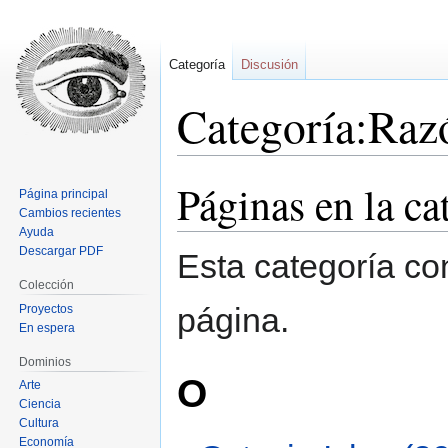
Categoría
Discusión
Categoría:Raz
Páginas en la c
Ir
Ir
Página principal
a
a
Cambios recientes
la
la
Ayuda
Descargar PDF
navegación
búsqueda
Esta categoría co
Colección
página.
Proyectos
En espera
Dominios
O
Arte
Ciencia
Cultura
Economía