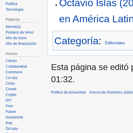
Octavio Islas (2
Política
Tecnología
en América Lati
Públicos
Idioma(s)
País(es) de inicio
Categoría
:
Año de inicio
Editoriales
Año de finalización
Acceso
Citizen
Esta página se editó 
Collaborative
Commons
01:32.
Co-ops
Crisis
Crowd
Política de privacidad
Acerca de Dominios, públi
Crypto
DIY
Free
Future
Grassroots
Indy
Occupy