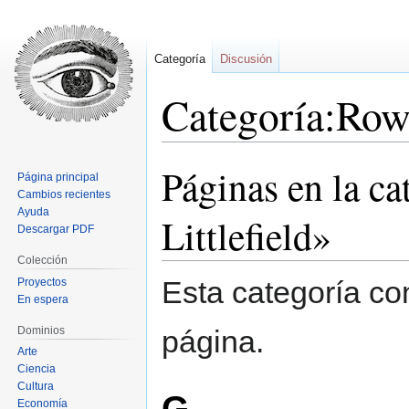
Categoría
Discusión
Categoría:Row
Páginas en la 
Ir
Ir
Página principal
a
a
Cambios recientes
la
la
Ayuda
Littlefield»
Descargar PDF
navegación
búsqueda
Colección
Esta categoría co
Proyectos
En espera
Dominios
página.
Arte
Ciencia
Cultura
G
Economía