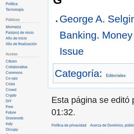
Política
Tecnología
George A. Selgi
Públicos
Idioma(s)
Banking. Money 
País(es) de inicio
Año de inicio
Año de finalización
Issue
Acceso
Citizen
Collaborative
Categoría
:
Commons
Editoriales
Co-ops
Crisis
Crowd
Crypto
Esta página se editó 
DIY
Free
01:32.
Future
Grassroots
Indy
Política de privacidad
Acerca de Dominios, públi
Occupy