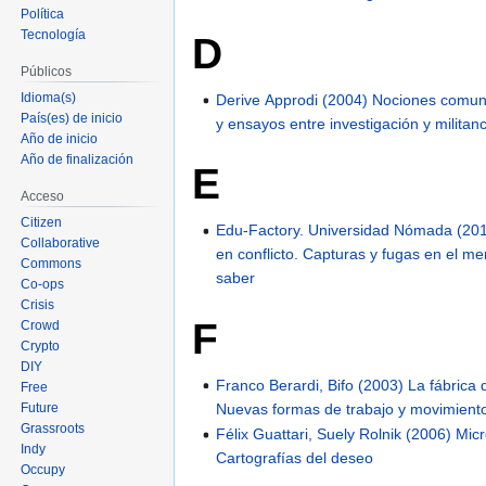
Política
Tecnología
D
Públicos
Idioma(s)
Derive Approdi (2004) Nociones comun
País(es) de inicio
y ensayos entre investigación y militanc
Año de inicio
Año de finalización
E
Acceso
Citizen
Edu-Factory. Universidad Nómada (201
Collaborative
en conflicto. Capturas y fugas en el me
Commons
saber
Co-ops
Crisis
F
Crowd
Crypto
DIY
Franco Berardi, Bifo (2003) La fábrica d
Free
Nuevas formas de trabajo y movimiento
Future
Grassroots
Félix Guattari, Suely Rolnik (2006) Micr
Indy
Cartografías del deseo
Occupy