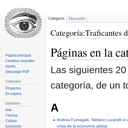
Categoría
Discusión
Categoría:Traficantes 
Páginas en la ca
Ir
Ir
a
a
Página principal
la
la
Cambios recientes
navegación
búsqueda
Ayuda
Las siguientes 20
Descargar PDF
Colección
categoría, de un t
Proyectos
En espera
A
Dominios
Arte
Ciencia
Andrea Fumagalli, Stefano Lucarelli et 
Cultura
crisis de la economía global
Economía