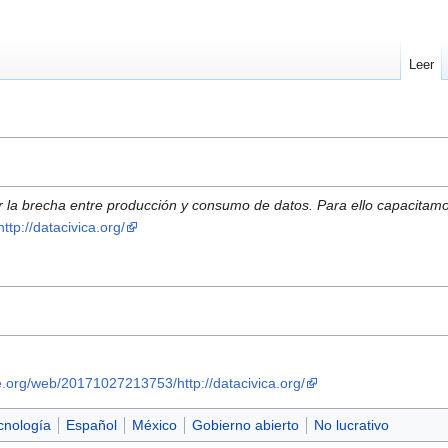
Leer
r la brecha entre producción y consumo de datos. Para ello capacita
http://datacivica.org/
e.org/web/20171027213753/http://datacivica.org/
cnología
Español
México
Gobierno abierto
No lucrativo