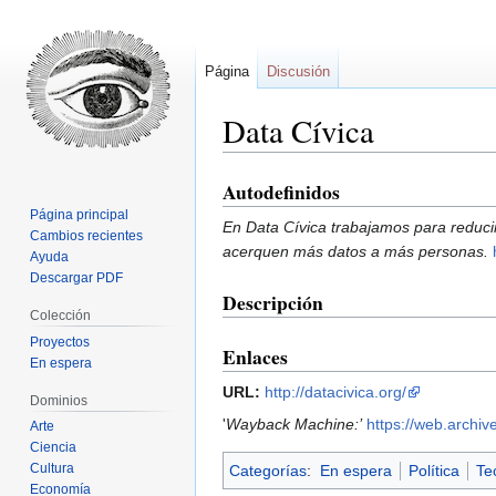
Página
Discusión
Data Cívica
Autodefinidos
Ir
Ir
a
a
Página principal
En Data Cívica trabajamos para reduci
la
la
Cambios recientes
acerquen más datos a más personas.
Ayuda
navegación
búsqueda
Descargar PDF
Descripción
Colección
Proyectos
Enlaces
En espera
URL:
http://datacivica.org/
Dominios
'
Wayback Machine:’
https://web.archiv
Arte
Ciencia
Cultura
Categorías
:
En espera
Política
Te
Economía