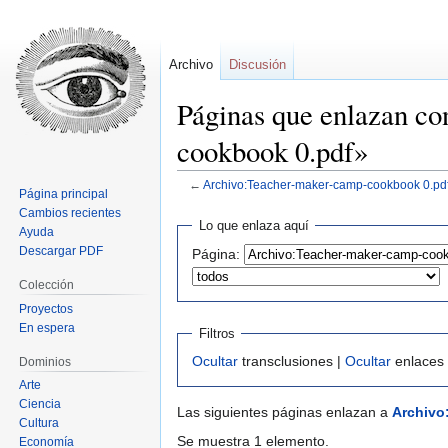
Archivo
Discusión
Páginas que enlazan c
cookbook 0.pdf»
←
Archivo:Teacher-maker-camp-cookbook 0.pd
Página principal
Cambios recientes
Ir
Ir
Lo que enlaza aquí
Ayuda
a
a
Descargar PDF
Página:
la
la
navegación
búsqueda
Colección
Proyectos
En espera
Filtros
Ocultar
transclusiones |
Ocultar
enlaces
Dominios
Arte
Ciencia
Las siguientes páginas enlazan a
Archivo
Cultura
Se muestra 1 elemento.
Economía