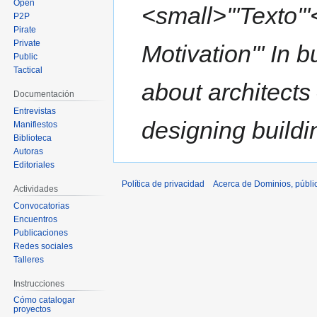
Open
<small>'''Texto''
P2P
Pirate
Private
Motivation''' In 
Public
Tactical
about architects
Documentación
Entrevistas
designing build
Manifiestos
Biblioteca
Autoras
Editoriales
Política de privacidad
Acerca de Dominios, públi
Actividades
Convocatorias
Encuentros
Publicaciones
Redes sociales
Talleres
Instrucciones
Cómo catalogar
proyectos