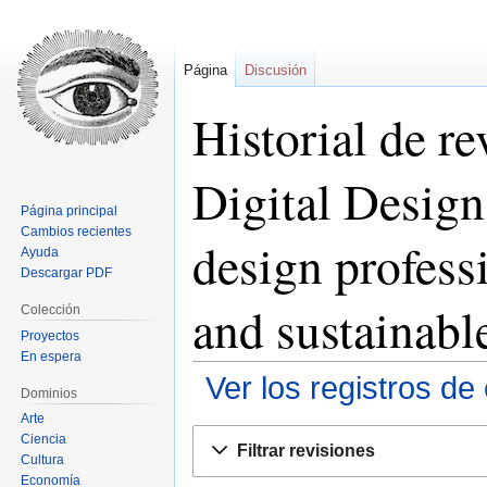
Página
Discusión
Historial de r
Digital Design
Página principal
Cambios recientes
design professi
Ayuda
Descargar PDF
and sustainabl
Colección
Proyectos
En espera
Ver los registros de
Dominios
Arte
Ir
Ir
Ciencia
Filtrar revisiones
a
a
Cultura
Economía
la
la