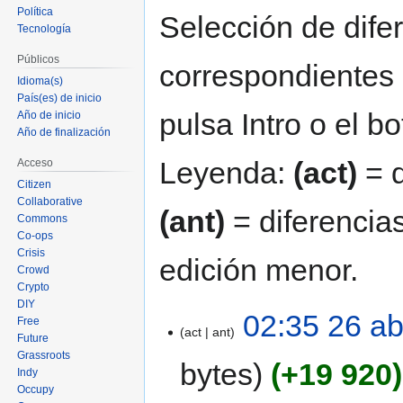
Política
navegación
búsqueda
Selección de difer
Tecnología
Públicos
correspondientes 
Idioma(s)
País(es) de inicio
pulsa Intro o el b
Año de inicio
Año de finalización
Leyenda:
(act)
= d
Acceso
Citizen
Collaborative
(ant)
= diferencias
Commons
Co-ops
Crisis
edición menor.
Crowd
Crypto
DIY
02:35 26 a
Free
act
ant
Future
Grassroots
bytes
+19 920
Indy
Occupy