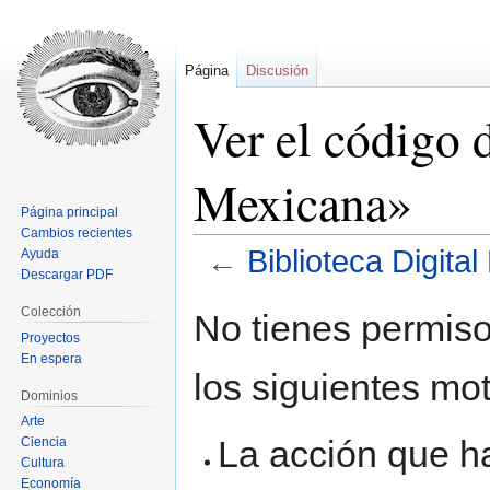
Página
Discusión
Ver el código 
Mexicana»
Página principal
Cambios recientes
←
Biblioteca Digita
Ayuda
Descargar PDF
Ir
Ir
Colección
No tienes permiso
a
a
Proyectos
la
la
En espera
los siguientes mot
navegación
búsqueda
Dominios
Arte
La acción que ha
Ciencia
Cultura
Economía