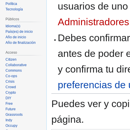
usuarios de uno
Política
Tecnología
Administradores
Públicos
Idioma(s)
País(es) de inicio
Debes confirmar 
Año de inicio
Año de finalización
antes de poder e
Acceso
Citizen
Collaborative
y confirma tu di
Commons
Co-ops
preferencias de 
Crisis
Crowd
Crypto
DIY
Puedes ver y copi
Free
Future
Grassroots
página.
Indy
Occupy