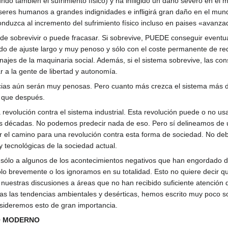
undo también el sufrimiento físico) y ha infligido un daño severo en el
seres humanos a grandes indignidades e infligirá gran daño en el mund
onduzca al incremento del sufrimiento físico incluso en paises «avanza
ede sobrevivir o puede fracasar. Si sobrevive, PUEDE conseguir eventual
do de ajuste largo y muy penoso y sólo con el coste permanente de re
ajes de la maquinaria social. Además, si el sistema sobrevive, las co
r a la gente de libertad y autonomía.
cias aún serán muy penosas. Pero cuanto más crezca el sistema más de
s que después.
evolución contra el sistema industrial. Esta revolución puede o no usa
s décadas. No podemos predecir nada de eso. Pero sí delineamos de u
ar el camino para una revolución contra esta forma de sociedad. No de
 tecnológicas de la sociedad actual.
n sólo a algunos de los acontecimientos negativos que han engordado d
o brevemente o los ignoramos en su totalidad. Esto no quiere decir q
 nuestras discusiones a áreas que no han recibido suficiente atención 
as las tendencias ambientales y desérticas, hemos escrito muy poco so
nsideremos esto de gran importancia.
MO MODERNO