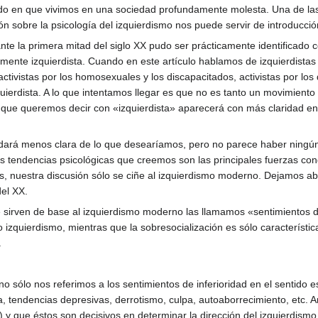
rdo en que vivimos en una sociedad profundamente molesta. Una de la
ión sobre la psicología del izquierdismo nos puede servir de introducc
nte la primera mitad del siglo XX pudo ser prácticamente identificado 
amente izquierdista. Cuando en este artículo hablamos de izquierdistas 
 activistas por los homosexuales y los discapacitados, activistas por l
ierdista. A lo que intentamos llegar es que no es tanto un movimiento 
o que queremos decir con «izquierdista» aparecerá con más claridad en e
edará menos clara de lo que desearíamos, pero no parece haber ningún
s tendencias psicológicas que creemos son las principales fuerzas c
, nuestra discusión sólo se ciñe al izquierdismo moderno. Dejamos abi
del XX.
 sirven de base al izquierdismo moderno las llamamos «sentimientos de
odo izquierdismo, mientras que la sobresocialización es sólo caracterí
.
no sólo nos referimos a los sentimientos de inferioridad en el sentido e
a, tendencias depresivas, derrotismo, culpa, autoaborrecimiento, etc.
 y que éstos son decisivos en determinar la dirección del izquierdism