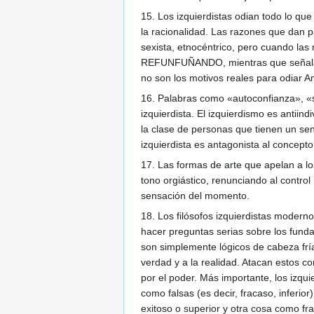
15. Los izquierdistas odian todo lo que
la racionalidad. Las razones que dan p
sexista, etnocéntrico, pero cuando las
REFUNFUÑANDO, mientras que señalan (y
no son los motivos reales para odiar A
16. Palabras como «autoconfianza», «s
izquierdista. El izquierdismo es antiin
la clase de personas que tienen un sen
izquierdista es antagonista al concept
17. Las formas de arte que apelan a lo
tono orgiástico, renunciando al control
sensación del momento.
18. Los filósofos izquierdistas moderno
hacer preguntas serias sobre los funda
son simplemente lógicos de cabeza fr
verdad y a la realidad. Atacan estos co
por el poder. Más importante, los izquie
como falsas (es decir, fracaso, inferio
exitoso o superior y otra cosa como fr