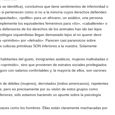
se identifica), concluimos que tiene sentimientos de inferioridad o
o si pertenecen como si no a la minoría cuyos derechos defienden.
pacitado», «pollito» para un africano, un asiático, una persona
implemente los equivalentes femeninos para «tío», «caballerete» o
 defensores de los derechos de los animales han ido tan lejos
logos izquierdistas llegan demasiado lejos al no querer decir
 «primitivo» por «iletrado». Parecen casi paranoicos sobre
as culturas primitivas SON inferiores a la nuestra. Solamente
habitantes del gueto, inmigrantes asiáticos, mujeres maltratadas o
«oprimido», sino que provienen de estratos sociales privilegiados.
guro con salarios confortables y, la mayoría de ellos, son varones
n de débiles (mujeres), derrotados (indios americanos), repelentes
tos, pero es precisamente por su visión de estos grupos como
inferiores; sólo estamos haciendo un apunte sobre la psicología
capaces como los hombres. Ellas están claramente machacadas por