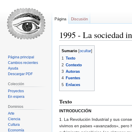
Página
Discusión
1995 - La sociedad i
Ir
Ir
Sumario
a
a
Página principal
1
Texto
la
la
Cambios recientes
2
Contexto
navegación
búsqueda
Ayuda
3
Autoras
Descargar PDF
4
Fuentes
Colección
5
Enlaces
Proyectos
En espera
Texto
Dominios
INTRODUCCIÓN
Arte
Ciencia
1. La Revolución Industrial y sus con
Cultura
vivimos en paises «avanzados», pero h
Economía