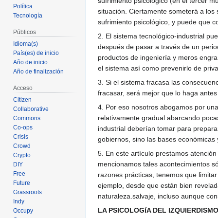
sufrimiento psicológico (en el tercer m
Política
situación. Ciertamente someterá a los 
Tecnología
sufrimiento psicológico, y puede que c
Públicos
2. El sistema tecnológico-industrial pu
Idioma(s)
después de pasar a través de un perio
País(es) de inicio
productos de ingeniería y meros engran
Año de inicio
el sistema así como prevenirlo de priva
Año de finalización
3. Si el sistema fracasa las consecuen
Acceso
fracasar, será mejor que lo haga ante
Citizen
4. Por eso nosotros abogamos por una r
Collaborative
relativamente gradual abarcando poca
Commons
Co-ops
industrial deberían tomar para prepar
Crisis
gobiernos, sino las bases económicas y
Crowd
5. En este artículo prestamos atenció
Crypto
mencionamos tales acontecimientos sól
DIY
Free
razones prácticas, tenemos que limitar
Future
ejemplo, desde que están bien revelad
Grassroots
naturaleza.salvaje, incluso aunque co
Indy
LA PSICOLOGíA DEL IZQUIERDIS
Occupy