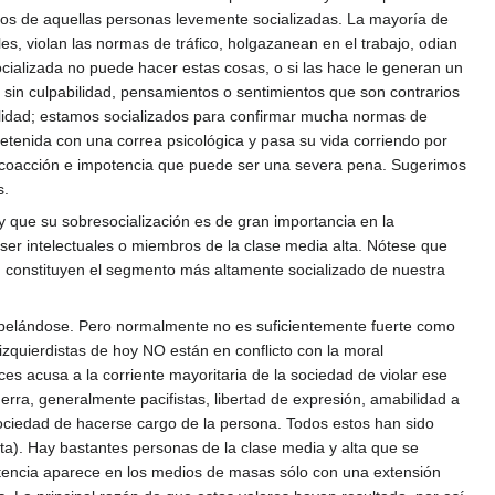
n los de aquellas personas levemente socializadas. La mayoría de
s, violan las normas de tráfico, holgazanean en el trabajo, odian
cializada no puede hacer estas cosas, o si las hace le generan un
sin culpabilidad, pensamientos o sentimientos que son contrarios
alidad; estamos socializados para confirmar mucha normas de
etenida con una correa psicológica y pasa su vida corriendo por
de coacción e impotencia que puede ser una severa pena. Sugerimos
s.
 que su sobresocialización es de gran importancia en la
 ser intelectuales o miembros de la clase media alta. Nótese que
rd», constituyen el segmento más altamente socializado de nuestra
a rebelándose. Pero normalmente no es suficientemente fuerte como
izquierdistas de hoy NO están en conflicto con la moral
ces acusa a la corriente mayoritaria de la sociedad de violar ese
erra, generalmente pacifistas, libertad de expresión, amabilidad a
 sociedad de hacerse cargo de la persona. Todos estos han sido
a). Hay bastantes personas de la clase media y alta que se
stencia aparece en los medios de masas sólo con una extensión