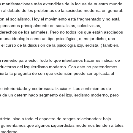
s manifestaciones más extendidas de la locura de nuestro mundo
ión al debate de los problemas de la sociedad moderna en general.
con el socialismo. Hoy el movimiento está fragmentado y no está
pensamos principalmente en socialistas, colectivistas,
os derechos de los animales. Pero no todos los que están asociados
o una ideología como un tipo psicológico, o, mejor dicho, una
l curso de la discusión de la psicología izquierdista. (También,
 remedio para esto. Todo lo que intentamos hacer es indicar de
onductoras del izquierdismo moderno. Con esto no pretendemos
erta la pregunta de con qué extensión puede ser aplicada al
 inferioridad» y «sobresocialización». Los sentimientos de
stica de un determinado segmento del izquierdismo moderno, pero
stricto, sino a todo el espectro de rasgos relacionados: baja
 Argumentamos que algunos izquierdistas modernos tienden a tales
o moderno..