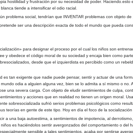
a hostilidad y frustración por su necesidad de poder. Haciendo.esto e
 blanca tiende a intensificar el odio racial.
ngún problema social, tendrían que INVENTAR problemas con objeto de 
pretende ser una descripción exacta de todo el mundo que pueda consid
ocialización» para designar el proceso por el cual los niños son entr
cree y obedece el código moral de su sociedad y encaja bien como part
obresocializados, desde que el izquierdista es percibido como un rebe
ad es tan exigente que nadie puede pensar, sentir y actuar de una f
l mundo odia a alguien alguna vez, bien se lo admita a sí mismo o no. 
ose una severa carga. Con objeto de eludir sentimientos de culpa, co
entimientos y acciones que en realidad no tienen un origen moral. Usa
nte sobresocializada sufrió serios problemas psicológicos como resulta
 teorías en gente de este tipo. Hoy en día el foco de la socialización 
ir a una baja autoestima, a sentimientos de impotencia, al derrotismo,
s niños es haciéndolos sentir avergonzados del comportamiento o del ha
es especialmente sensible a tales sentimientos, acaba por sentirse a