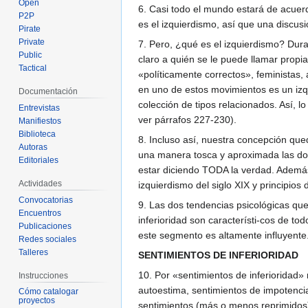
Open
6. Casi todo el mundo estará de acue
P2P
es el izquierdismo, así que una discus
Pirate
Private
7. Pero, ¿qué es el izquierdismo? Dura
Public
claro a quién se le puede llamar propi
Tactical
«políticamente correctos», feministas,
en uno de estos movimientos es un izqu
Documentación
colección de tipos relacionados. Así, l
Entrevistas
ver párrafos 227-230).
Manifiestos
Biblioteca
8. Incluso así, nuestra concepción qu
Autoras
una manera tosca y aproximada las do
Editoriales
estar diciendo TODA la verdad. Además
Actividades
izquierdismo del siglo XIX y principios 
Convocatorias
9. Las dos tendencias psicológicas que
Encuentros
inferioridad son característi-cos de t
Publicaciones
este segmento es altamente influyente
Redes sociales
Talleres
SENTIMIENTOS DE INFERIORIDAD
10. Por «sentimientos de inferioridad» 
Instrucciones
autoestima, sentimientos de impotenci
Cómo catalogar
proyectos
sentimientos (más o menos reprimidos)