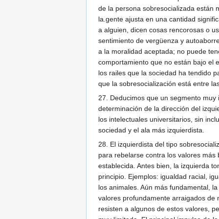
de la persona sobresocializada están m
la.gente ajusta en una cantidad signif
a alguien, dicen cosas rencorosas o us
sentimiento de vergüenza y autoaborre
a la moralidad aceptada; no puede ten
comportamiento que no están bajo el e
los railes que la sociedad ha tendido
que la sobresocialización está entre l
27. Deducimos que un segmento muy imp
determinación de la dirección del izqu
los intelectuales universitarios, sin i
sociedad y el ala más izquierdista.
28. El izquierdista del tipo sobresoci
para rebelarse contra los valores más 
establecida. Antes bien, la izquierda t
principio. Ejemplos: igualdad racial, i
los animales. Aún más fundamental, la 
valores profundamente arraigados de n
resisten a algunos de estos valores, 