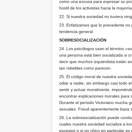
como una excusa para expresar su propi
hostil de los activistas hacia la mayoría
22. Si nuestra sociedad no tuviera ni
23. Enfatizamos que lo precedente no 
tendencia general.
SOBRESOCIALIZACIÓN
24. Los psicólogos usan el término «s
una persona está bien socializada si 
decir que muchos izquierdista están s
tan rebeldes como parecen.
25. El código moral de nuestra socied
odiar a nadie, sin embargo casi todo e
sentir y actuar moralmente, imponiénd
encontrar explicaciones morales para s
Durante el periodo Victoriano mucha ge
sexuales. Freud aparentemente basa sus
26. La sobresocialización puede conduc
cuales nuestra sociedad socializa a lo
excesivo o si un chico en particular 