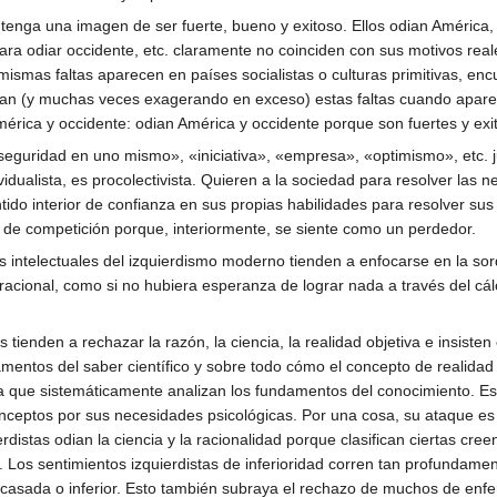
 tenga una imagen de ser fuerte, bueno y exitoso. Ellos odian América, o
ara odiar occidente, etc. claramente no coinciden con sus motivos rea
 mismas faltas aparecen en países socialistas o culturas primitivas, e
 muchas veces exagerando en exceso) estas faltas cuando aparecen en
mérica y occidente: odian América y occidente porque son fuertes y exi
eguridad en uno mismo», «iniciativa», «empresa», «optimismo», etc. j
dividualista, es procolectivista. Quieren a la sociedad para resolver las
tido interior de confianza en sus propias habilidades para resolver sus
o de competición porque, interiormente, se siente como un perdedor.
s intelectuales del izquierdismo moderno tienden a enfocarse en la sord
 racional, como si no hubiera esperanza de lograr nada a través del cá
s tienden a rechazar la razón, la ciencia, la realidad objetiva e insiste
mentos del saber científico y sobre todo cómo el concepto de realidad 
ía que sistemáticamente analizan los fundamentos del conocimiento. 
nceptos por sus necesidades psicológicas. Por una cosa, su ataque es un
rdistas odian la ciencia y la racionalidad porque clasifican ciertas cre
r). Los sentimientos izquierdistas de inferioridad corren tan profundam
acasada o inferior. Esto también subraya el rechazo de muchos de enfer