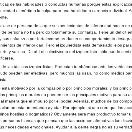
éticas de las habilidades o conductas humanas porque estas explicaci
 sociedad el mérito o la culpa para una habilidad o carencia individual. 
nte.
a clase de persona de la que sus sentimientos de inferioridad hacen de
 de persona no ha perdido totalmente su confianza. Tiene un déficit e
, y sus esfuerzos por fortalecerse producen su comportamiento desagra
ientos de inferioridad. Pero el izquierdista está demasiado lejos para
rte y valioso. De ahí el colectivismo del izquierdista: sólo puede se
ficarse.
 de las tácticas izquierdistas. Protestan tumbándose ante los vehículos
menudo pueden ser efectivas, pero muchos las usan, no como medios par
ista.
está motivado por la compasión o por principios morales, y los principi
los principios morales no pueden ser los principales motivos para su 
gual manera que el impulso por el poder. Además, muchos de los compo
es claman estar intentando ayudar. Por ejemplo, si uno cree que las acc
minos hostiles o dogmáticos? Obviamente será más productivo tomar un
s personas blancas que piensan que las acciones afirmativas los discri
s necesidades emocionales. Ayudar a la gente negra no es su verdadera