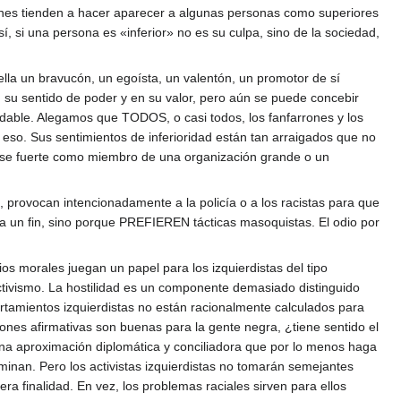
ones tienden a hacer aparecer a algunas personas como superiores
Así, si una persona es «inferior» no es su culpa, sino de la sociedad,
 ella un bravucón, un egoísta, un valentón, un promotor de sí
n su sentido de poder y en su valor, pero aún se puede concebir
dable. Alegamos que TODOS, o casi todos, los fanfarrones y los
 eso. Sus sentimientos de inferioridad están tan arraigados que no
ntirse fuerte como miembro de una organización grande o un
, provocan intencionadamente a la policía o a los racistas para que
a un fin, sino porque PREFIEREN tácticas masoquistas. El odio por
os morales juegan un papel para los izquierdistas del tipo
activismo. La hostilidad es un componente demasiado distinguido
rtamientos izquierdistas no están racionalmente calculados para
iones afirmativas son buenas para la gente negra, ¿tiene sentido el
a aproximación diplomática y conciliadora que por lo menos haga
minan. Pero los activistas izquierdistas no tomarán semejantes
 finalidad. En vez, los problemas raciales sirven para ellos