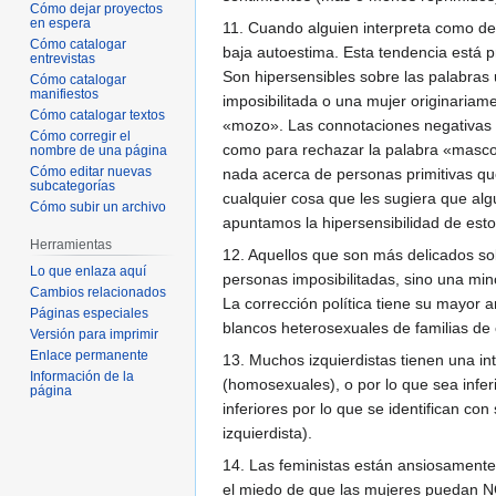
Cómo dejar proyectos
en espera
11. Cuando alguien interpreta como des
Cómo catalogar
baja autoestima. Esta tendencia está p
entrevistas
Son hipersensibles sobre las palabras 
Cómo catalogar
manifiestos
imposibilitada o una mujer originariam
Cómo catalogar textos
«mozo». Las connotaciones negativas ha
Cómo corregir el
como para rechazar la palabra «mascot
nombre de una página
Cómo editar nuevas
nada acerca de personas primitivas qu
subcategorías
cualquier cosa que les sugiera que algu
Cómo subir un archivo
apuntamos la hipersensibilidad de esto
Herramientas
12. Aquellos que son más delicados sob
Lo que enlaza aquí
personas imposibilitadas, sino una min
Cambios relacionados
La corrección política tiene su mayor a
Páginas especiales
blancos heterosexuales de familias de
Versión para imprimir
Enlace permanente
13. Muchos izquierdistas tienen una in
Información de la
(homosexuales), o por lo que sea infer
página
inferiores por lo que se identifican co
izquierdista).
14. Las feministas están ansiosament
el miedo de que las mujeres puedan N