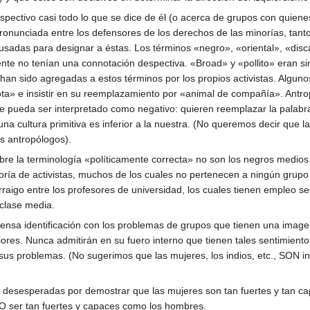
pectivo casi todo lo que se dice de él (o acerca de grupos con quienes 
ronunciada entre los defensores de los derechos de las minorías, tant
usadas para designar a éstas. Los términos «negro», «oriental», «disca
ente no tenían una connotación despectiva. «Broad» y «pollito» eran s
n sido agregadas a estos términos por los propios activistas. Algunos
a» e insistir en su reemplazamiento por «animal de compañía». Antropó
e pueda ser interpretado como negativo: quieren reemplazar la palabra
na cultura primitiva es inferior a la nuestra. (No queremos decir que l
s antropólogos).
re la terminología «políticamente correcta» no son los negros medios 
oría de activistas, muchos de los cuales no pertenecen a ningún grupo 
rraigo entre los profesores de universidad, los cuales tienen empleo se
 clase media.
tensa identificación con los problemas de grupos que tienen una image
iores. Nunca admitirán en su fuero interno que tienen tales sentimien
n sus problemas. (No sugerimos que las mujeres, los indios, etc., SON 
e desesperadas por demostrar que las mujeres son tan fuertes y tan 
O ser tan fuertes y capaces como los hombres.