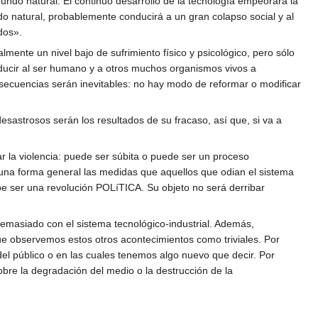
 mundo natural. El continuo desarrollo de la tecnología empeorará la
o natural, probablemente conducirá a un gran colapso social y al
dos».
mente un nivel bajo de sufrimiento físico y psicológico, pero sólo
ducir al ser humano y a otros muchos organismos vivos a
nsecuencias serán inevitables: no hay modo de reformar o modificar
sastrosos serán los resultados de su fracaso, así que, si va a
r la violencia: puede ser súbita o puede ser un proceso
na forma general las medidas que aquellos que odian el sistema
be ser una revolución POLíTICA. Su objeto no será derribar
emasiado con el sistema tecnológico-industrial. Además,
ue observemos estos otros acontecimientos como triviales. Por
del público o en las cuales tenemos algo nuevo que decir. Por
bre la degradación del medio o la destrucción de la