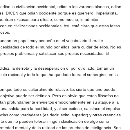
dian la civilización occidental,.odian a los varones blancos, odian
les. DICEN que odian occidente porque es guerrero, imperialista,
ncuentran excusas para ellos o, como mucho, lo admiten
 civilizaciones occidentales. Así, está claro que estas faltas
tosos.
uegan un papel muy pequeño en el vocabulario liberal e
 necesidades de todo el mundo por ellos, para cuidar de ellos. No es
 propios problemas y satisfacer sus propias necesidades. El
idez, la derrota y la desesperación o, por otro lado, toman un
lculo racional y todo lo que ha quedado fuera el sumergirse en la
n en que todo es culturalmente relativo. Es cierto que uno puede
objetiva puede ser definido. Pero es obvio que estos filósofos no
Están profundamente envueltos emocionalmente en su ataque a la
a salida para la hostilidad, y al ser exitoso, satisface el impulso
encias como verdaderas (es decir, éxito, superior) y otras creencias
ente que no pueden tolerar ningún clasificación de algo como
medad mental y de la utilidad de las pruebas de inteligencia. Son