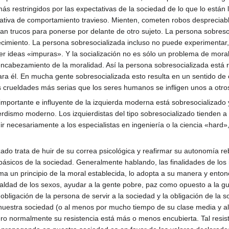
ás restringidos por las expectativas de la sociedad de lo que lo está
icativa de comportamiento travieso. Mienten, cometen robos despreciable
an trucos para ponerse por delante de otro sujeto. La persona sobreso
cimiento. La persona sobresocializada incluso no puede experimentar, 
er ideas «impuras». Y la socialización no es sólo un problema de mor
ncabezamiento de la moralidad. Así la persona sobresocializada está r
 para él. En mucha gente sobresocializada esto resulta en un sentido 
as crueldades más serias que los seres humanos se infligen unos a otro
ortante e influyente de la izquierda moderna está sobresocializado y
ierdismo moderno. Los izquierdistas del tipo sobresocializado tienden a
ncluir necesariamente a los especialistas en ingeniería o la ciencia «ha
alizado trata de huir de su correa psicológica y reafirmar su autonomí
básicos de la sociedad. Generalmente hablando, las finalidades de los 
oma un principio de la moral establecida, lo adopta a su manera y enton
gualdad de los sexos, ayudar a la gente pobre, paz como opuesto a la gu
obligación de la persona de servir a la sociedad y la obligación de la
uestra sociedad (o al menos por mucho tiempo de su clase media y alt
pero normalmente su resistencia está más o menos encubierta. Tal resi