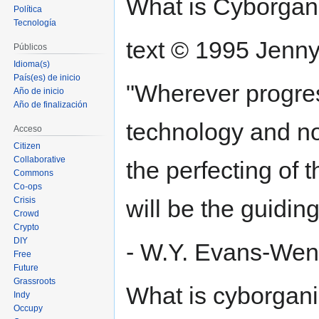
What is Cyborgan
Política
Tecnología
text © 1995 Jenn
Públicos
Idioma(s)
País(es) de inicio
"Wherever progres
Año de inicio
Año de finalización
technology and not
Acceso
Citizen
Collaborative
the perfecting of 
Commons
Co-ops
Crisis
will be the guiding
Crowd
Crypto
DIY
- W.Y. Evans-Wen
Free
Future
Grassroots
What is cyborgani
Indy
Occupy