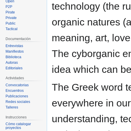
Open
technology (the ru
P2P
Pirate
Private
organic natures (
Public
Tactical
meaning, art, love
Documentación
Entrevistas
The cyborganic en
Manifiestos
Biblioteca
Autoras
idea which can be
Editoriales
Actividades
The Greek word tec
Convocatorias
Encuentros
Publicaciones
everywhere in our 
Redes sociales
Talleres
understanding, t
Instrucciones
Cómo catalogar
proyectos