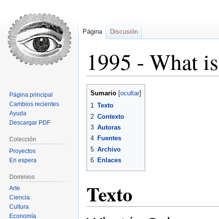
Página
Discusión
1995 - What is
Ir
Ir
Sumario
Página principal
a
a
Cambios recientes
1
Texto
la
la
Ayuda
2
Contexto
navegación
búsqueda
Descargar PDF
3
Autoras
4
Fuentes
Colección
5
Archivo
Proyectos
6
Enlaces
En espera
Dominios
Texto
Arte
Ciencia
Cultura
Economía