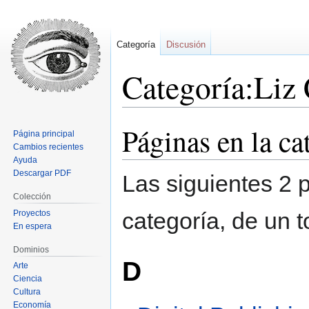
Categoría
Discusión
Categoría:Liz 
Páginas en la ca
Ir
Ir
Página principal
a
a
Cambios recientes
la
la
Ayuda
Descargar PDF
navegación
búsqueda
Las siguientes 2 
Colección
categoría, de un t
Proyectos
En espera
Dominios
D
Arte
Ciencia
Cultura
Economía