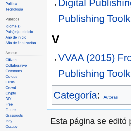
Digital Publishin
Política
Tecnología
Publishing Toolk
Públicos
Idioma(s)
País(es) de inicio
V
Año de inicio
Año de finalización
Acceso
VVAA (2015) Fro
Citizen
Collaborative
Publishing Toolki
Commons
Co-ops
Crisis
Crowd
Categoría
:
Crypto
Autoras
DIY
Free
Future
Grassroots
Esta página se editó 
Indy
Occupy