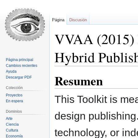
Página
Discusión
VVAA (2015) F
Hybrid Publish
Página principal
Cambios recientes
Ayuda
Resumen
Ir
Ir
Descargar PDF
a
a
Colección
la
la
Proyectos
This Toolkit is me
navegación
búsqueda
En espera
Dominios
design publishing.
Arte
Ciencia
technology, or ind
Cultura
Economía