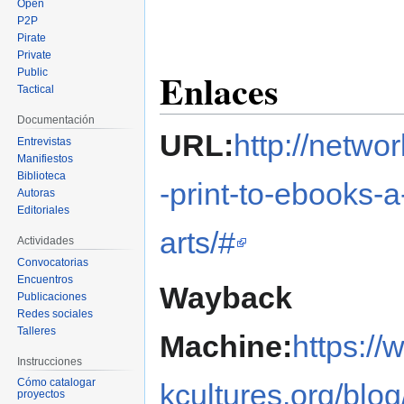
Open
P2P
Pirate
Private
Enlaces
Public
Tactical
Documentación
URL:
http://netwo
Entrevistas
Manifiestos
Biblioteca
-print-to-ebooks-a
Autoras
Editoriales
arts/#
Actividades
Convocatorias
Encuentros
Wayback
Publicaciones
Redes sociales
Talleres
Machine:
https://
Instrucciones
Cómo catalogar
kcultures.org/blog
proyectos