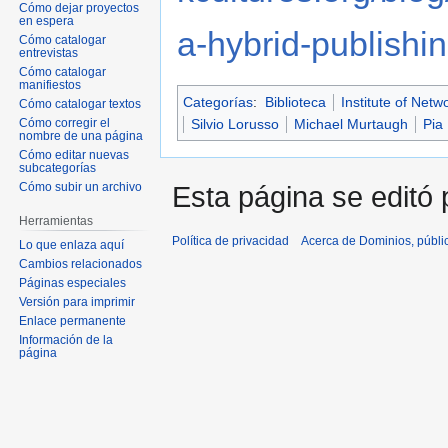
Cómo dejar proyectos
en espera
a-hybrid-publishing
Cómo catalogar
entrevistas
Cómo catalogar
manifiestos
Categorías
:
Biblioteca
Institute of Netw
Cómo catalogar textos
Silvio Lorusso
Michael Murtaugh
Pia
Cómo corregir el
nombre de una página
Cómo editar nuevas
subcategorías
Esta página se editó p
Cómo subir un archivo
Herramientas
Política de privacidad
Acerca de Dominios, públi
Lo que enlaza aquí
Cambios relacionados
Páginas especiales
Versión para imprimir
Enlace permanente
Información de la
página