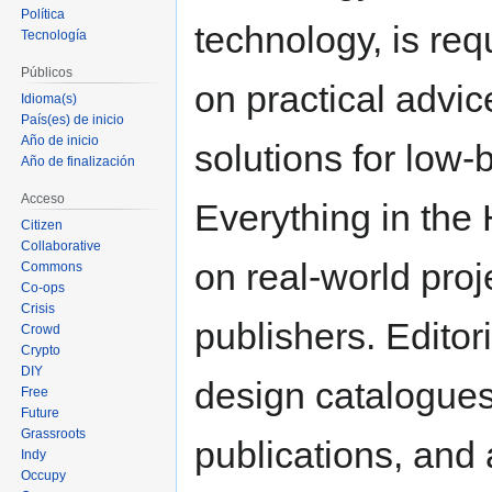
Política
technology, is req
Tecnología
Públicos
on practical advic
Idioma(s)
País(es) de inicio
Año de inicio
solutions for low-
Año de finalización
Acceso
Everything in the 
Citizen
Collaborative
on real-world proj
Commons
Co-ops
Crisis
publishers. Editor
Crowd
Crypto
DIY
design catalogues
Free
Future
Grassroots
publications, and 
Indy
Occupy