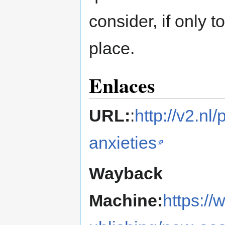
consider, if only t
place.
Enlaces
URL:
:
http://v2.nl
anxieties
Wayback
Machine:
https://