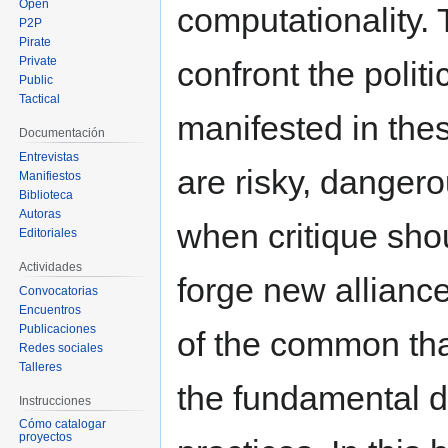
Open
computationality.
P2P
Pirate
Private
confront the polit
Public
Tactical
manifested in thes
Documentación
Entrevistas
are risky, danger
Manifiestos
Biblioteca
Autoras
when critique sho
Editoriales
Actividades
forge new allianc
Convocatorias
Encuentros
Publicaciones
of the common tha
Redes sociales
Talleres
the fundamental di
Instrucciones
Cómo catalogar
proyectos