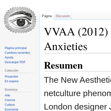
Página
Discusión
VVAA (2012) 
Anxieties
Página principal
Cambios recientes
Ayuda
Resumen
Ir
Ir
Descargar PDF
a
a
Colección
la
la
Proyectos
The New Aestheti
navegación
búsqueda
En espera
Dominios
netculture phenom
Arte
Ciencia
London designer J
Cultura
Economía