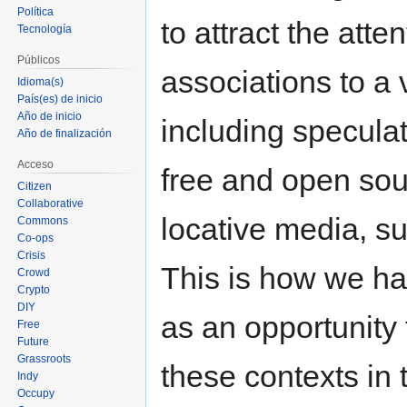
Política
to attract the atte
Tecnología
Públicos
associations to a v
Idioma(s)
País(es) de inicio
Año de inicio
including speculat
Año de finalización
Acceso
free and open so
Citizen
Collaborative
locative media, s
Commons
Co-ops
Crisis
This is how we ha
Crowd
Crypto
DIY
as an opportunity 
Free
Future
Grassroots
these contexts in
Indy
Occupy