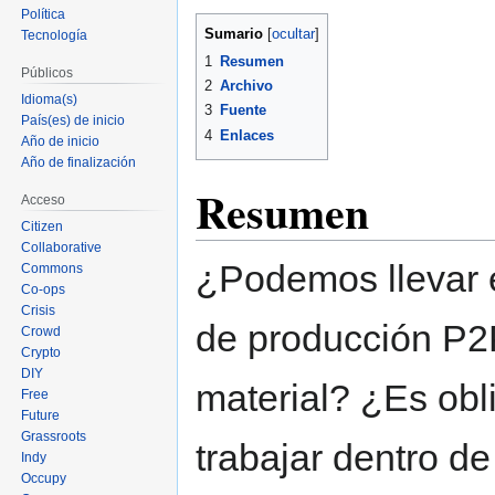
Política
Ir
Ir
Sumario
Tecnología
a
a
1
Resumen
la
la
Públicos
2
Archivo
navegación
búsqueda
Idioma(s)
3
Fuente
País(es) de inicio
4
Enlaces
Año de inicio
Año de finalización
Resumen
Acceso
Citizen
Collaborative
¿Podemos llevar 
Commons
Co-ops
Crisis
de producción P2P
Crowd
Crypto
DIY
material? ¿Es obl
Free
Future
Grassroots
trabajar dentro 
Indy
Occupy