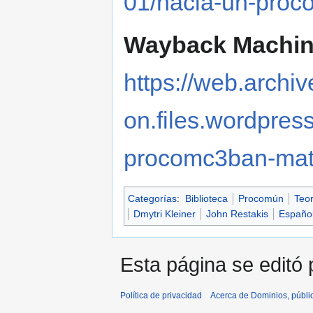
01/hacia-un-proc
Wayback Machin
https://web.archive
on.files.wordpres
procomc3ban-mate
Categorías
:
Biblioteca
Procomún
Teo
Dmytri Kleiner
John Restakis
Españo
Esta página se editó p
Política de privacidad
Acerca de Dominios, públi