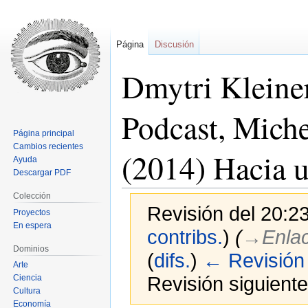
Página
Discusión
Dmytri Kleine
Podcast, Mich
Página principal
Cambios recientes
(2014) Hacia 
Ayuda
Descargar PDF
Colección
Revisión del 20:2
Proyectos
En espera
contribs.
)
(
→‎Enla
Dominios
(
difs.
)
← Revisión 
Arte
Revisión siguiente
Ciencia
Cultura
Economía