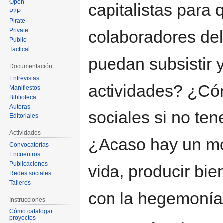
Open
capitalistas para 
P2P
Pirate
Private
colaboradores del
Public
Tactical
puedan subsistir y
Documentación
Entrevistas
actividades? ¿C
Manifiestos
Biblioteca
Autoras
sociales si no te
Editoriales
Actividades
¿Acaso hay un mo
Convocatorias
Encuentros
Publicaciones
vida, producir bie
Redes sociales
Talleres
con la hegemonía
Instrucciones
Cómo catalogar
proyectos